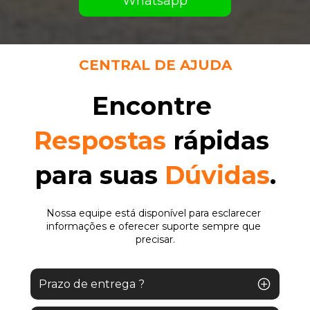
Whatsapp
CENTRAL DE AJUDA
Encontre 
Respostas
 rápidas 
para suas 
Dúvidas
.
Nossa equipe está disponível para esclarecer 
informações e oferecer suporte sempre que 
precisar.
Prazo de entrega ?
O prazo de entrega dos pedidos varia de acordo 